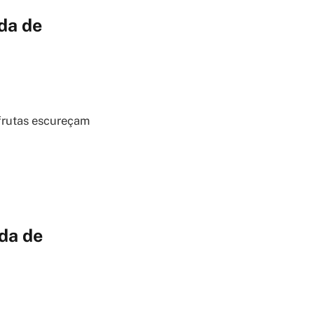
da de
 frutas escureçam
da de