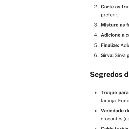
Corte as fru
preferir.
Misture as f
Adicione a c
Finalize:
Adic
Sirva:
Sirva 
Segredos d
Truque para
laranja. Fun
Variedade d
crocantes (c
Calda turbin