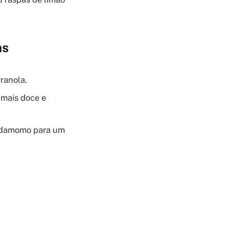
as
ranola.
mais doce e
ardamomo para um