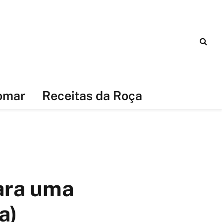
omar
Receitas da Roça
ara uma
a)