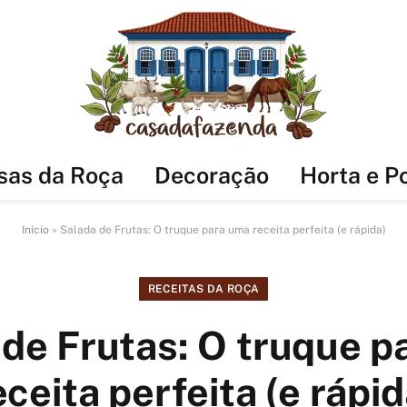
sas da Roça
Decoração
Horta e P
Início
»
Salada de Frutas: O truque para uma receita perfeita (e rápida)
RECEITAS DA ROÇA
 de Frutas: O truque p
eceita perfeita (e rápid