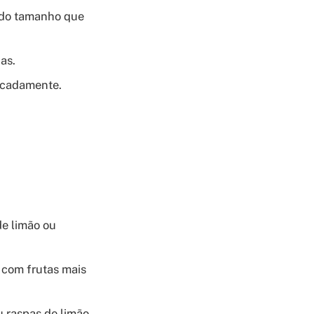
 do tamanho que
as.
icadamente.
e limão ou
 com frutas mais
 raspas de limão