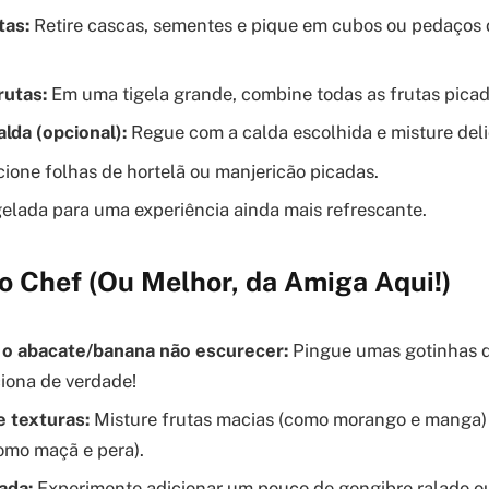
tas:
Retire cascas, sementes e pique em cubos ou pedaços
rutas:
Em uma tigela grande, combine todas as frutas picad
alda (opcional):
Regue com a calda escolhida e misture del
ione folhas de hortelã ou manjericão picadas.
gelada para uma experiência ainda mais refrescante.
o Chef (Ou Melhor, da Amiga Aqui!)
 o abacate/banana não escurecer:
Pingue umas gotinhas d
ciona de verdade!
e texturas:
Misture frutas macias (como morango e manga)
omo maçã e pera).
ada:
Experimente adicionar um pouco de gengibre ralado ou