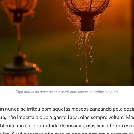
Diga adeus às moscas no curral com essas soluções simples!
m nunca se irritou com aquelas moscas zanzando pela cozi
, não importa o que a gente faça, elas sempre voltam. Ma
problema não é a quantidade de moscas, mas sim a forma co