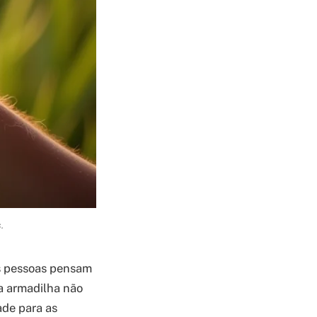
.
as pessoas pensam
a armadilha não
ade para as