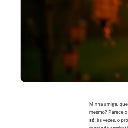
Minha amiga, que
mesmo? Parece que
só
: às vezes, o 