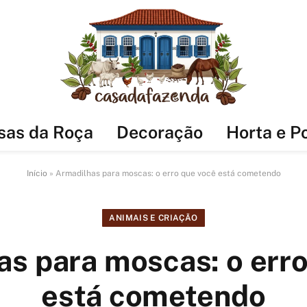
sas da Roça
Decoração
Horta e P
Início
»
Armadilhas para moscas: o erro que você está cometendo
ANIMAIS E CRIAÇÃO
as para moscas: o erro
está cometendo