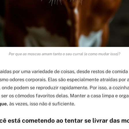
Por que as moscas amam tanto o seu curral (e como mudar isso)?
aídas por uma variedade de coisas, desde restos de comida e
mo odores corporais. Elas são especialmente atraídas por
 onde podem se reproduzir rapidamente. Por isso, a cozinha
ser os cômodos favoritos delas. Manter a casa limpa e orga
que
, às vezes, isso não é suficiente.
cê está cometendo ao tentar se livrar das m