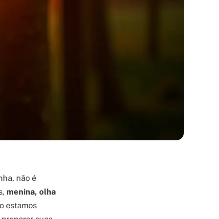
nha, não é
s,
menina, olha
mo estamos