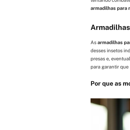
tentando combatê-
armadilhas para
Armadilhas
As
armadilhas p
desses insetos in
presas e, eventua
para garantir que
Por que as mo