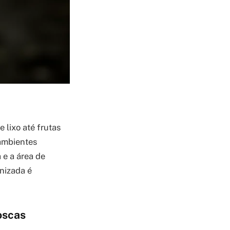
 lixo até frutas
 ambientes
 e a área de
nizada é
oscas