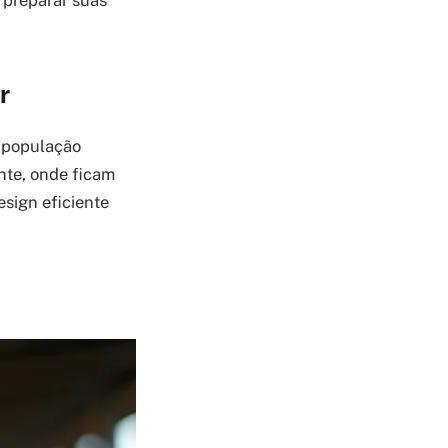
 preparar suas
r
a população
nte, onde ficam
esign eficiente