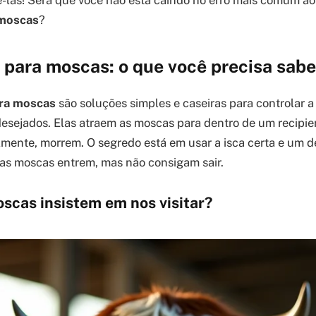
las! Será que você não está caindo no erro mais comum ao
 moscas
?
 para moscas: o que você precisa sabe
ara moscas
são soluções simples e caseiras para controlar 
desejados. Elas atraem as moscas para dentro de um recipie
lmente, morrem. O segredo está em usar a isca certa e um d
 as moscas entrem, mas não consigam sair.
scas insistem em nos visitar?