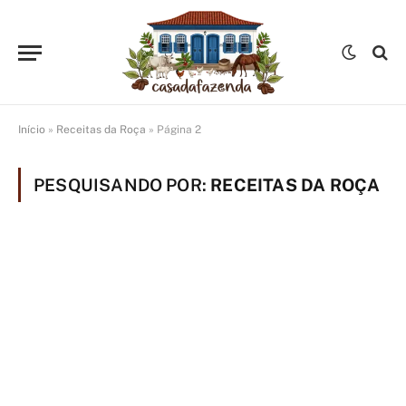
Início
»
Receitas da Roça
»
Página 2
PESQUISANDO POR:
RECEITAS DA ROÇA