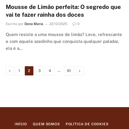
Mousse de Limão perfeita: O segredo que
vai te fazer rainha dos doces
Escrito por
Dona Maria
22/12/2025
0
Quem resiste a uma mousse de limão? Leve, refrescante
e com aquele azedinho que conquista qualquer paladar,
ela é a…
Previous
…
Next
1
2
3
4
61
INÍCIO
QUEM SOMOS
POLÍTICA DE COOKIES