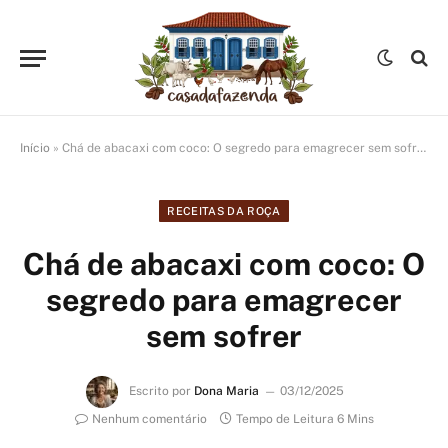
Início
»
Chá de abacaxi com coco: O segredo para emagrecer sem sofrer
RECEITAS DA ROÇA
Chá de abacaxi com coco: O
segredo para emagrecer
sem sofrer
Escrito por
Dona Maria
03/12/2025
Nenhum comentário
Tempo de Leitura 6 Mins