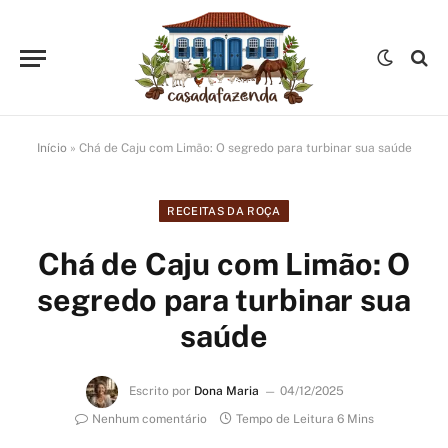
Início
»
Chá de Caju com Limão: O segredo para turbinar sua saúde
RECEITAS DA ROÇA
Chá de Caju com Limão: O
segredo para turbinar sua
saúde
Escrito por
Dona Maria
04/12/2025
Nenhum comentário
Tempo de Leitura 6 Mins