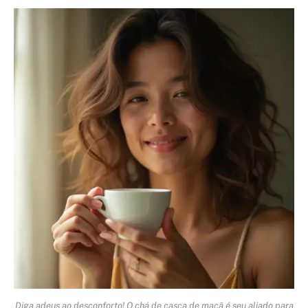
Diga adeus ao desconforto! O chá de casca de maçã é seu aliado para