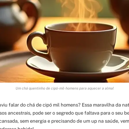
Um chá quentinho de cipó-mil-homens para aquecer a alma!
uviu falar do chá de cipó mil homens? Essa maravilha da na
sos ancestrais, pode ser o segredo que faltava para o seu b
cansada, sem energia e precisando de um up na saúde, vem