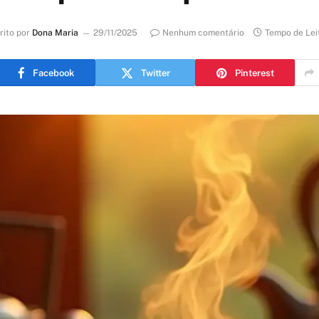
rito por
Dona Maria
29/11/2025
Nenhum comentário
Tempo de Lei
Facebook
Twitter
Pinterest