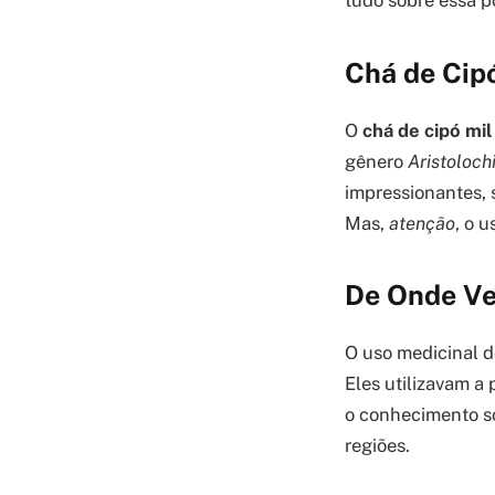
tudo sobre essa p
Chá de Cip
O
chá de cipó mi
gênero
Aristoloch
impressionantes, 
Mas,
atenção
, o 
De Onde Ve
O uso medicinal d
Eles utilizavam a 
o conhecimento so
regiões.