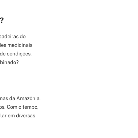
?
epadeiras do
des medicinais
 de condições.
mbinado?
enas da Amazônia.
vos. Com o tempo,
lar em diversas