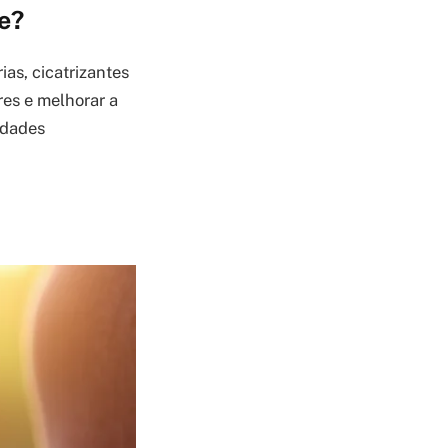
e?
as, cicatrizantes
res e melhorar a
edades