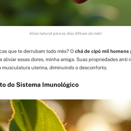
Alívio natural para os dias difíceis do mês!
icas que te derrubam todo mês? O
chá de cipó mil homens
a aliviar essas dores, minha amiga. Suas propriedades anti-
a musculatura uterina, diminuindo o desconforto.
to do Sistema Imunológico