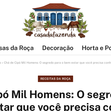
sas da Roça
Decoração
Horta e P
o
»
Chá de Cipó Mil Homens: O segredo para o bem-estar que você precisa con
RECEITAS DA ROÇA
pó Mil Homens: O segr
ar que você precisa 