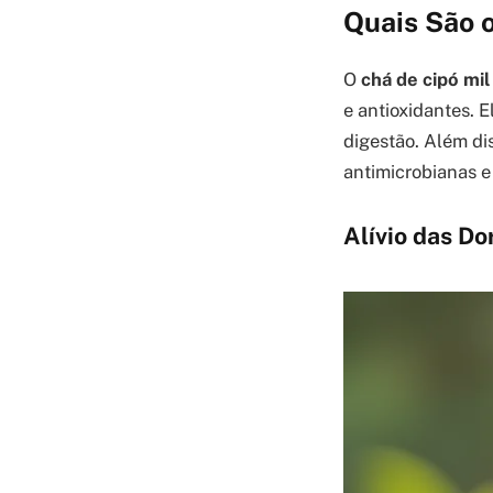
Quais São o
O
chá de cipó mi
e antioxidantes. E
digestão. Além di
antimicrobianas e
Alívio das D