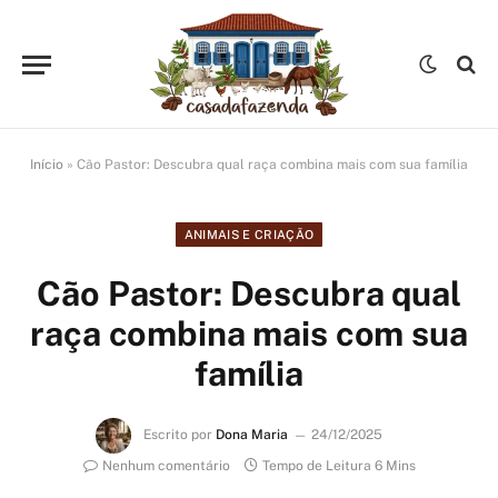
Início
»
Cão Pastor: Descubra qual raça combina mais com sua família
ANIMAIS E CRIAÇÃO
Cão Pastor: Descubra qual
raça combina mais com sua
família
Escrito por
Dona Maria
24/12/2025
Nenhum comentário
Tempo de Leitura 6 Mins