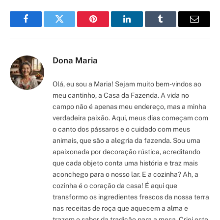
Facebook
Twitter
Pinterest
LinkedIn
Tumblr
Email
Dona Maria
Olá, eu sou a Maria! Sejam muito bem-vindos ao
meu cantinho, a Casa da Fazenda. A vida no
campo não é apenas meu endereço, mas a minha
verdadeira paixão. Aqui, meus dias começam com
o canto dos pássaros e o cuidado com meus
animais, que são a alegria da fazenda. Sou uma
apaixonada por decoração rústica, acreditando
que cada objeto conta uma história e traz mais
aconchego para o nosso lar. E a cozinha? Ah, a
cozinha é o coração da casa! É aqui que
transformo os ingredientes frescos da nossa terra
nas receitas de roça que aquecem a alma e
trazem o sabor da tradição para a mesa. Criei este