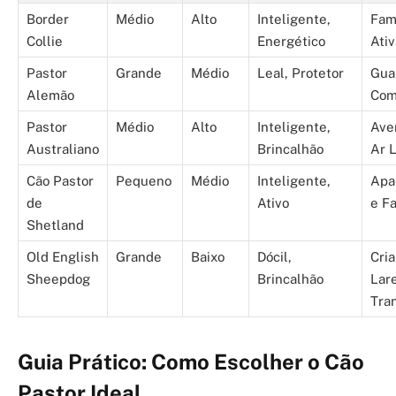
Border
Médio
Alto
Inteligente,
Fam
Collie
Energético
Ati
Pastor
Grande
Médio
Leal, Protetor
Gua
Alemão
Com
Pastor
Médio
Alto
Inteligente,
Ave
Australiano
Brincalhão
Ar L
Cão Pastor
Pequeno
Médio
Inteligente,
Apa
de
Ativo
e Fa
Shetland
Old English
Grande
Baixo
Dócil,
Cri
Sheepdog
Brincalhão
Lar
Tra
Guia Prático: Como Escolher o Cão
Pastor Ideal