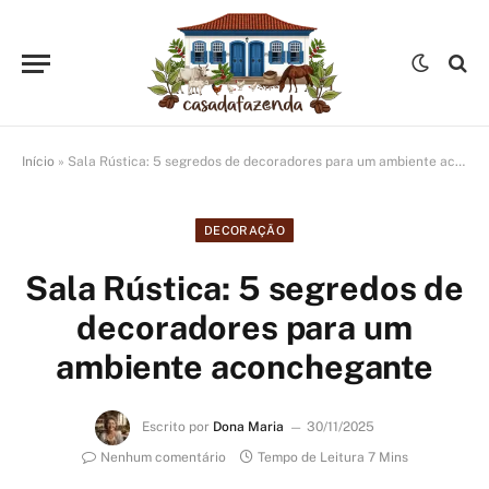
Início
»
Sala Rústica: 5 segredos de decoradores para um ambiente aconchegante
DECORAÇÃO
Sala Rústica: 5 segredos de
decoradores para um
ambiente aconchegante
Escrito por
Dona Maria
30/11/2025
Nenhum comentário
Tempo de Leitura 7 Mins