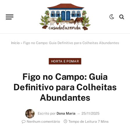
Início
»
Figo no Campo: Guia Definitivo para Colheitas Abundantes
HORTA E POMAR
Figo no Campo: Guia
Definitivo para Colheitas
Abundantes
Escrito por
Dona Maria
25/11/2025
Nenhum comentário
Tempo de Leitura 7 Mins