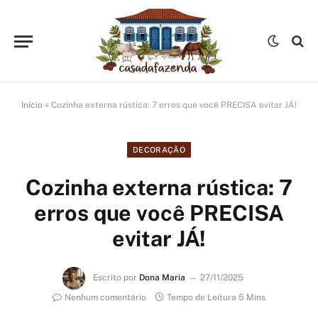
Início
»
Cozinha externa rústica: 7 erros que você PRECISA evitar JÁ!
DECORAÇÃO
Cozinha externa rústica: 7
erros que você PRECISA
evitar JÁ!
Escrito por
Dona Maria
27/11/2025
Nenhum comentário
Tempo de Leitura 5 Mins