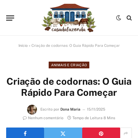
Início
»
Criação de codornas: O Guia Rápido Para Começar
ANIMAIS E CRIAÇÃO
Criação de codornas: O Guia
Rápido Para Começar
Escrito por
Dona Maria
15/11/2025
Nenhum comentário
Tempo de Leitura 8 Mins