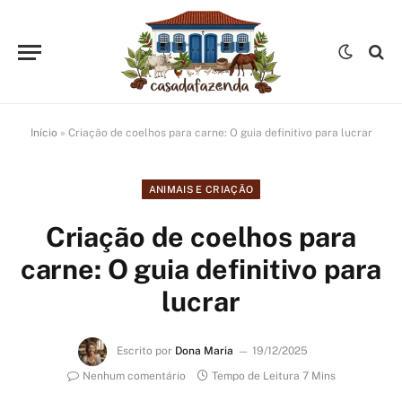
Início
»
Criação de coelhos para carne: O guia definitivo para lucrar
ANIMAIS E CRIAÇÃO
Criação de coelhos para
carne: O guia definitivo para
lucrar
Escrito por
Dona Maria
19/12/2025
Nenhum comentário
Tempo de Leitura 7 Mins