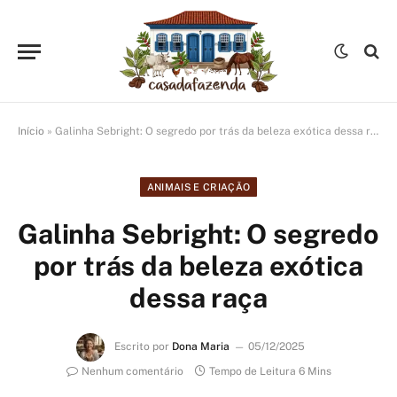
Início
»
Galinha Sebright: O segredo por trás da beleza exótica dessa raça
ANIMAIS E CRIAÇÃO
Galinha Sebright: O segredo
por trás da beleza exótica
dessa raça
Escrito por
Dona Maria
05/12/2025
Nenhum comentário
Tempo de Leitura 6 Mins