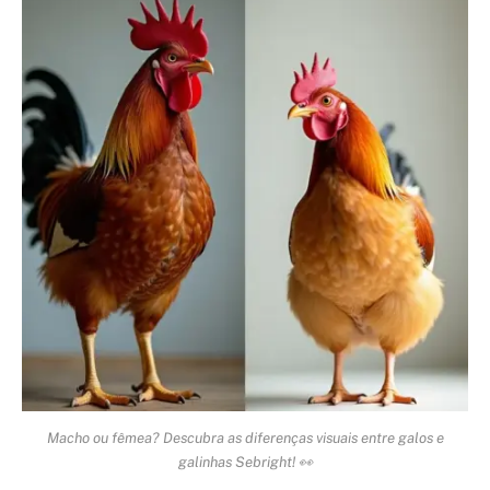
Macho ou fêmea? Descubra as diferenças visuais entre galos e
galinhas Sebright! 👀