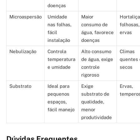
doenças
Microaspersão
Umidade
Maior
Hortaliç
nas folhas,
consumo de
folhosas,
fácil
água, favorece
ervas
instalação
doenças
Nebulização
Controla
Alto consumo
Climas
temperatura
de água, exige
quentes 
e umidade
controle
secos
rigoroso
Substrato
Ideal para
Exige
Ervas,
pequenos
substrato de
tempero
espaços,
qualidade,
fácil manejo
menor
produtividade
Dúvidas Frequentes