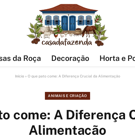
sas da Roça
Decoração
Horta e P
Início
»
O que pato come: A Diferença Crucial da Alimentação
ANIMAIS E CRIAÇÃO
to come: A Diferença C
Alimentação