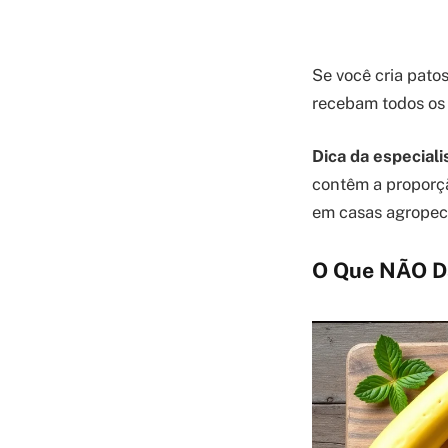
Se você cria pato
recebam todos os 
Dica da especiali
contêm a proporçã
em casas agropecu
O Que NÃO Da