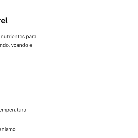
el
 nutrientes para
ando, voando e
temperatura
anismo.