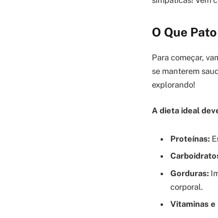
simpáticas! Vem c
O Que Pato
Para começar, vam
se manterem saudá
explorando!
A dieta ideal deve
Proteínas:
Es
Carboidrato
Gorduras:
Im
corporal.
Vitaminas e 