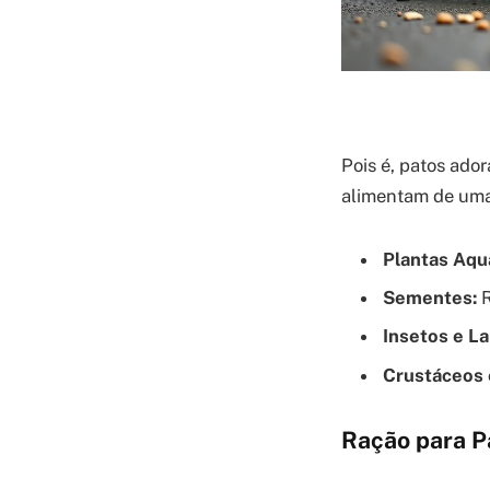
Pois é, patos ado
alimentam de uma 
Plantas Aquá
Sementes:
R
Insetos e La
Crustáceos 
Ração para P