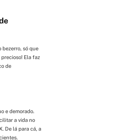
ode
 bezerro, só que
precioso! Ela faz
co de
uo e demorado.
litar a vida no
. De lá para cá, a
cientes.