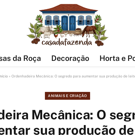
sas da Roça
Decoração
Horta e P
Início
»
Ordenhadeira Mecânica: O segredo para aumentar sua produção de leit
ANIMAIS E CRIAÇÃO
eira Mecânica: O seg
ntar sua produção de 