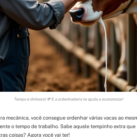
Tempo é dinheiro! 💸 E a ordenhadeira te ajuda a economizar!
ra mecânica, você consegue ordenhar várias vacas ao mes
ente o tempo de trabalho. Sabe aquele tempinho extra que 
ras coisas? Agora você vai ter!