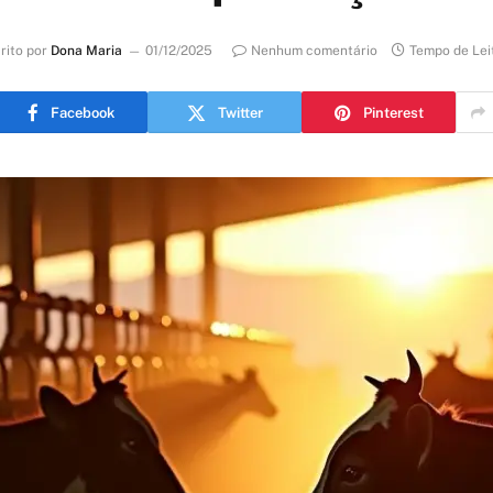
rito por
Dona Maria
01/12/2025
Nenhum comentário
Tempo de Lei
Facebook
Twitter
Pinterest