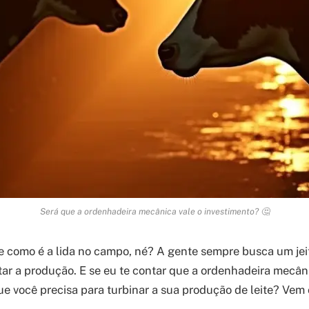
Será que a ordenhadeira mecânica vale o investimento? 🤔
 como é a lida no campo, né? A gente sempre busca um jeito
ar a produção. E se eu te contar que a ordenhadeira mecân
ue você precisa para turbinar a sua produção de leite? Vem