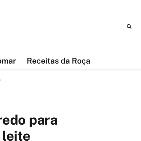
omar
Receitas da Roça
e
redo para
leite