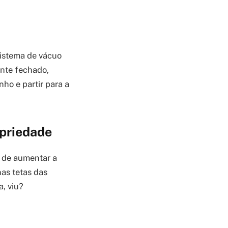
sistema de vácuo
ente fechado,
nho e partir para a
opriedade
 de aumentar a
nas tetas das
a, viu?