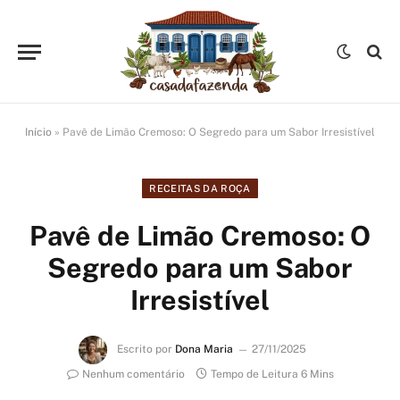
Início
»
Pavê de Limão Cremoso: O Segredo para um Sabor Irresistível
RECEITAS DA ROÇA
Pavê de Limão Cremoso: O
Segredo para um Sabor
Irresistível
Escrito por
Dona Maria
27/11/2025
Nenhum comentário
Tempo de Leitura 6 Mins