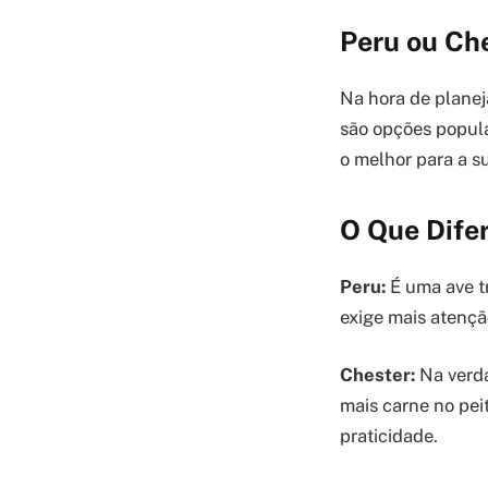
Peru ou Che
Na hora de planej
são opções popula
o melhor para a s
O Que Difer
Peru:
É uma ave t
exige mais atençã
Chester:
Na verda
mais carne no pei
praticidade.