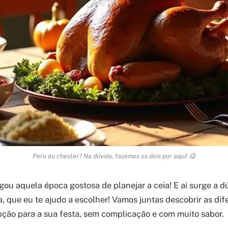
Peru ou chester? Na dúvida, fazemos os dois por aqui! 😋
ou aquela época gostosa de planejar a ceia! E aí surge a dú
, que eu te ajudo a escolher! Vamos juntas descobrir as dif
pção para a sua festa, sem complicação e com muito sabor.