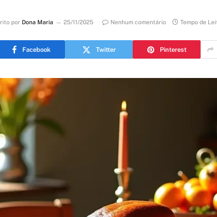
rito por
Dona Maria
25/11/2025
Nenhum comentário
Tempo de Lei
Facebook
Twitter
Pinterest