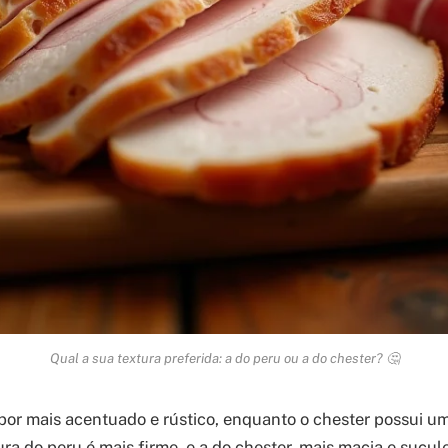
Qual a sua textura preferida: a do peru ou a do chester? 🤔
or mais acentuado e rústico, enquanto o chester possui u
ura do peru é mais firme, e a do chester, mais macia e sucu