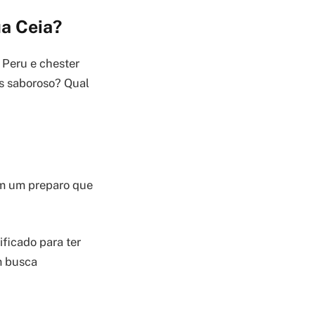
ua Ceia?
 Peru e chester
is saboroso? Qual
em um preparo que
ficado para ter
m busca