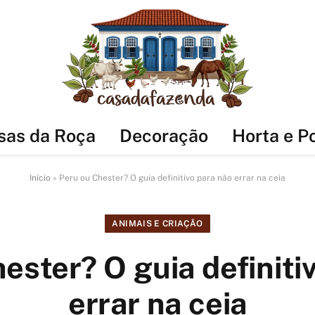
sas da Roça
Decoração
Horta e P
Início
»
Peru ou Chester? O guia definitivo para não errar na ceia
ANIMAIS E CRIAÇÃO
ester? O guia definiti
errar na ceia