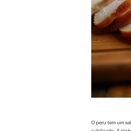
O peru tem um sab
e delicado. A text