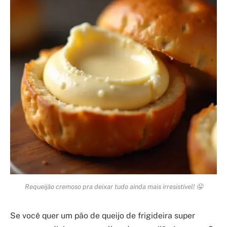
Requeijão cremoso pra deixar tudo ainda mais irresistível! 🤤
Se você quer um pão de queijo de frigideira super