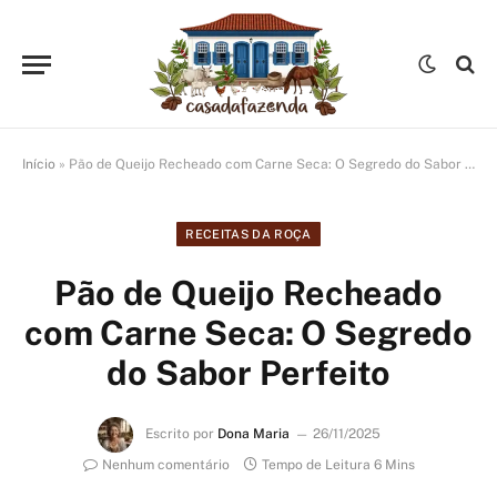
Início
»
Pão de Queijo Recheado com Carne Seca: O Segredo do Sabor Perfeito
RECEITAS DA ROÇA
Pão de Queijo Recheado
com Carne Seca: O Segredo
do Sabor Perfeito
Escrito por
Dona Maria
26/11/2025
Nenhum comentário
Tempo de Leitura 6 Mins