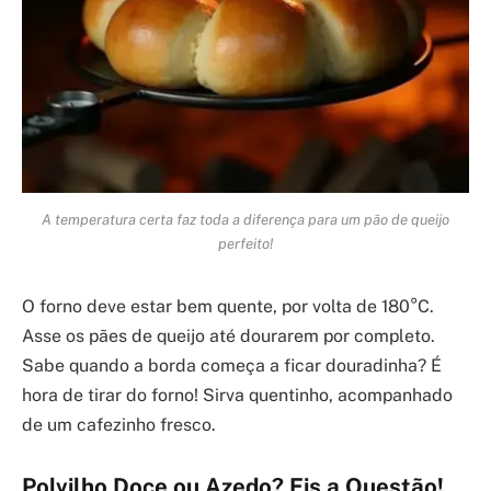
A temperatura certa faz toda a diferença para um pão de queijo
perfeito!
O forno deve estar bem quente, por volta de 180°C.
Asse os pães de queijo até dourarem por completo.
Sabe quando a borda começa a ficar douradinha? É
hora de tirar do forno! Sirva quentinho, acompanhado
de um cafezinho fresco.
Polvilho Doce ou Azedo? Eis a Questão!