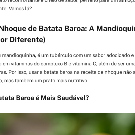
ato reconfortante e cheio de sabor, perfeito para um almoç
nte. Vamos lá?
 Nhoque de Batata Baroa: A Mandioqui
or Diferente)
ou mandioquinha, é um tubérculo com um sabor adocicado e
ca em vitaminas do complexo B e vitamina C, além de ser um
ras. Por isso, usar a batata baroa na receita de nhoque não
o, mas também um prato mais nutritivo.
tata Baroa é Mais Saudável?