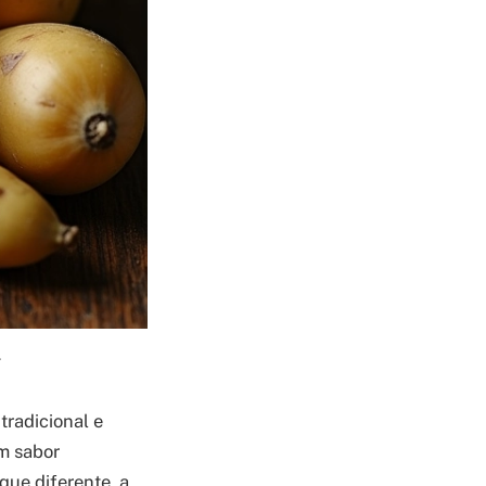
.
tradicional e
um sabor
ue diferente, a