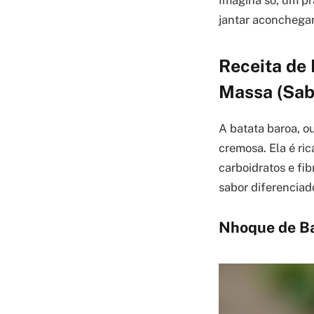
Imagina só, um pr
jantar aconchega
Receita de
Massa (Sab
A batata baroa, 
cremosa. Ela é ri
carboidratos e fib
sabor diferenciad
Nhoque de Ba