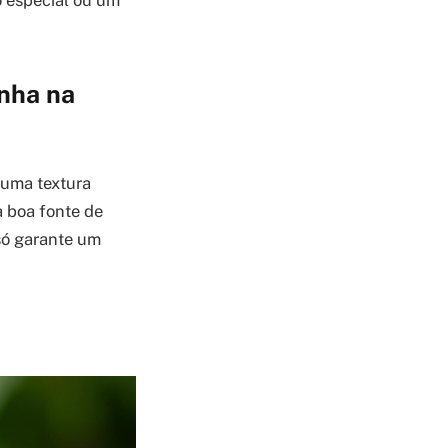
o especial ou um
nha na
 uma textura
a boa fonte de
 só garante um