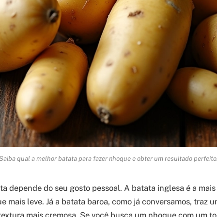
Saiba qual a melhor batata para fazer nhoque e obter um resultado perfeito
ta depende do seu gosto pessoal. A batata inglesa é a mais 
 mais leve. Já a batata baroa, como já conversamos, traz 
textura mais cremosa. Se você busca um nhoque com um toq