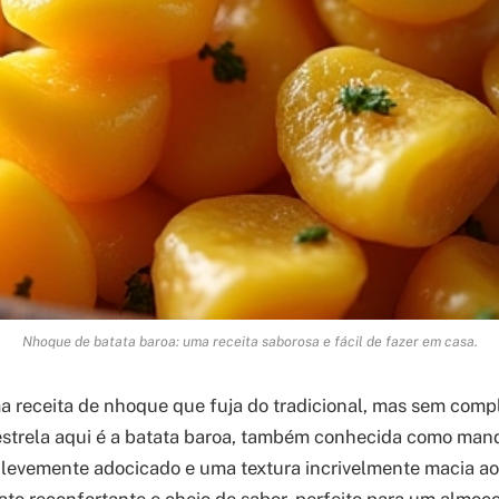
Nhoque de batata baroa: uma receita saborosa e fácil de fazer em casa.
 receita de nhoque que fuja do tradicional, mas sem comp
 estrela aqui é a batata baroa, também conhecida como man
 levemente adocicado e uma textura incrivelmente macia a