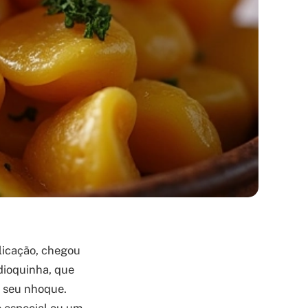
licação, chegou
dioquinha, que
o seu nhoque.