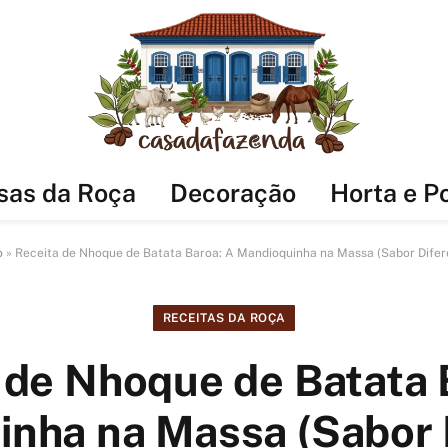
sas da Roça
Decoração
Horta e P
o
»
Receita de Nhoque de Batata Baroa: A Mandioquinha na Massa (Sabor Difer
RECEITAS DA ROÇA
 de Nhoque de Batata 
nha na Massa (Sabor 