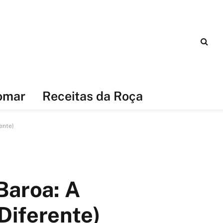
omar
Receitas da Roça
ente)
Baroa: A
Diferente)