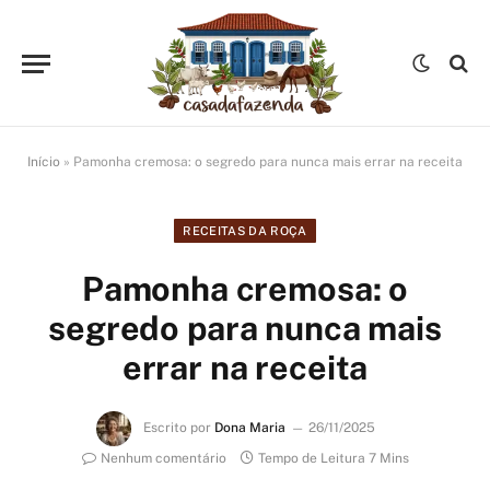
Início
»
Pamonha cremosa: o segredo para nunca mais errar na receita
RECEITAS DA ROÇA
Pamonha cremosa: o
segredo para nunca mais
errar na receita
Escrito por
Dona Maria
26/11/2025
Nenhum comentário
Tempo de Leitura 7 Mins