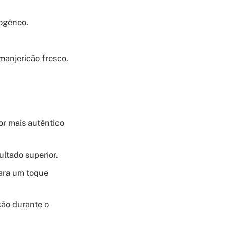
mogêneo.
manjericão fresco.
r mais autêntico
ltado superior.
para um toque
ção durante o