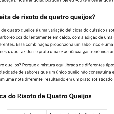
cabeças, fica tranquila, porque hoje eu vou te mostrar que 
eita de risoto de quatro queijos?
o de quatro queijos é uma variação deliciosa do clássico risot
z arbóreo cozido lentamente em caldo, com a adição de um
ferentes. Essa combinação proporciona um sabor rico e uma 
mosa, que faz desse prato uma experiência gastronômica ún
ro queijos? Porque a mistura equilibrada de diferentes tipo
exidade de sabores que um único queijo não conseguiria e
com uma nota diferente, resultando em um prato sofisticado 
ca do Risoto de Quatro Queijos