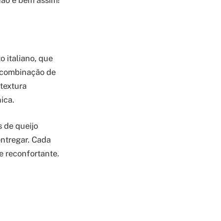
não é bem assim!
o italiano, que
a combinação de
textura
ica.
s de queijo
ntregar. Cada
e reconfortante.