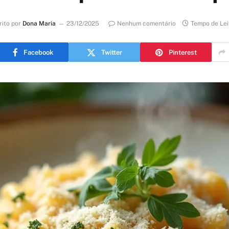
rito por
Dona Maria
23/12/2025
Nenhum comentário
Tempo de Lei
Facebook
Twitter
Pinterest