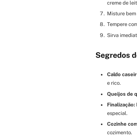
creme de lei
Misture bem 
Tempere com 
Sirva imedia
Segredos d
Caldo caseir
e rico.
Queijos de q
Finalização:
especial.
Cozinhe com
cozimento.