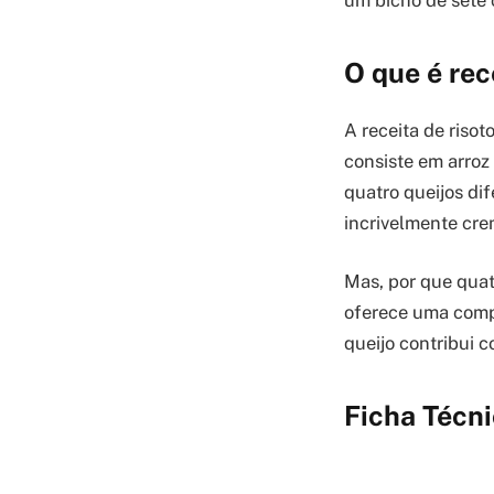
um bicho de sete 
O que é rec
A receita de risot
consiste em arro
quatro queijos di
incrivelmente cre
Mas, por que quat
oferece uma compl
queijo contribui 
Ficha Técni