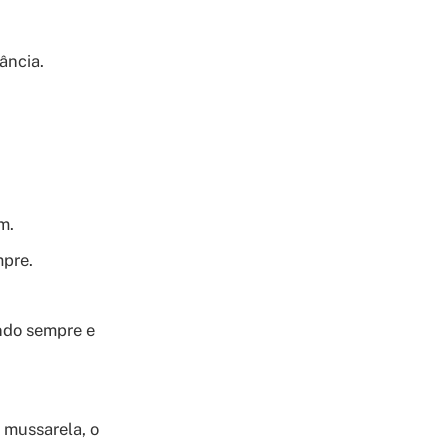
ância.
m.
mpre.
ndo sempre e
 mussarela, o