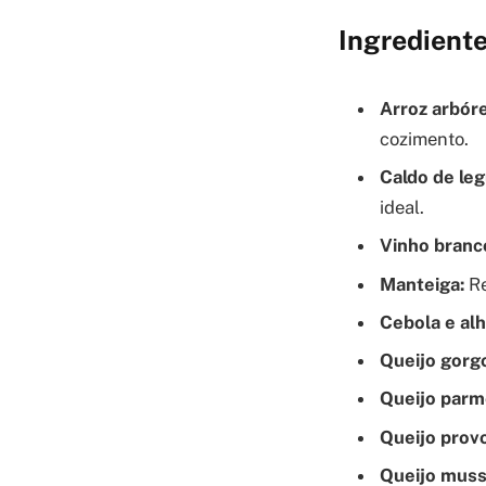
Ingredient
Arroz arbór
cozimento.
Caldo de le
ideal.
Vinho branc
Manteiga:
Re
Cebola e alh
Queijo gorg
Queijo parm
Queijo prov
Queijo muss