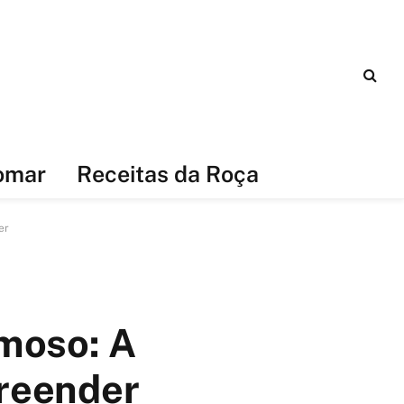
omar
Receitas da Roça
er
emoso: A
preender