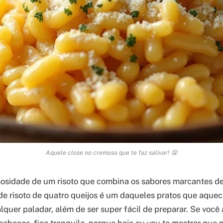
Aquele close no cremoso que te faz salivar! 🤤
osidade de um risoto que combina os sabores marcantes de
 de risoto de quatro queijos é um daqueles pratos que aque
quer paladar, além de ser super fácil de preparar. Se você 