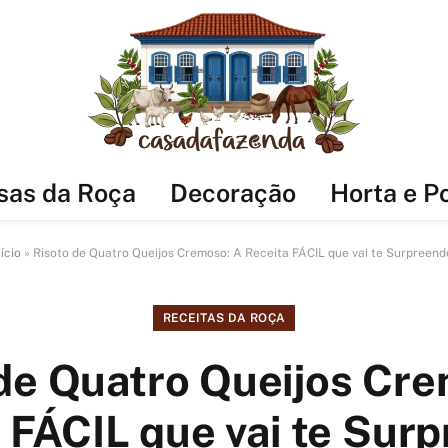
sas da Roça
Decoração
Horta e P
nício
»
Risoto de Quatro Queijos Cremoso: A Receita FÁCIL que vai te Surpreend
RECEITAS DA ROÇA
de Quatro Queijos Cr
 FÁCIL que vai te Sur