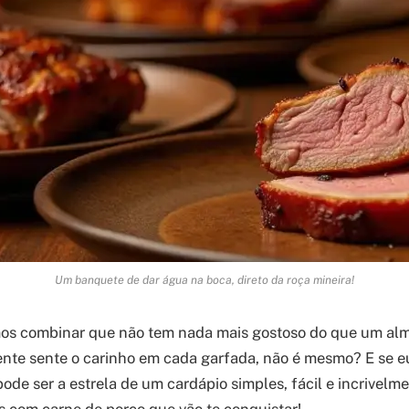
Um banquete de dar água na boca, direto da roça mineira!
os combinar que não tem nada mais gostoso do que um alm
nte sente o carinho em cada garfada, não é mesmo? E se eu
pode ser a estrela de um cardápio simples, fácil e incrivelm