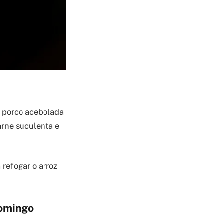
de porco acebolada
arne suculenta e
 refogar o arroz
Domingo