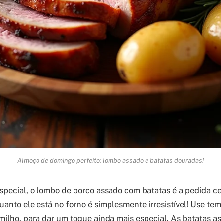
Almoço de domingo perfeito: lombo assado e batatas douradas!
pecial, o lombo de porco assado com batatas é a pedida ce
uanto ele está no forno é simplesmente irresistível! Use tem
milho, para dar um toque ainda mais especial. As batatas 