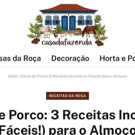
sas da Roça
Decoração
Horta e P
Início
»
Carne de Porco: 3 Receitas Incríveis (e Fáceis!) para o Almoço
RECEITAS DA ROÇA
 Porco: 3 Receitas Inc
Fáceis!) para o Almoç