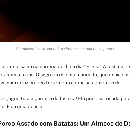
Simplicidade que conquista: bisteca acebolada no ponto!
a que te salva na correria do dia a dia? É essa! A bisteca 
 agrada a todos. O segredo está na marinada, que deixa a c
irva com arroz branco fresquinho e uma saladinha verde.
ão jogue fora a gordura da bisteca! Ela pode ser usada para
ão. Fica uma delícia!
Porco Assado com Batatas: Um Almoço de 