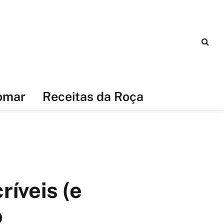
omar
Receitas da Roça
ríveis (e
o