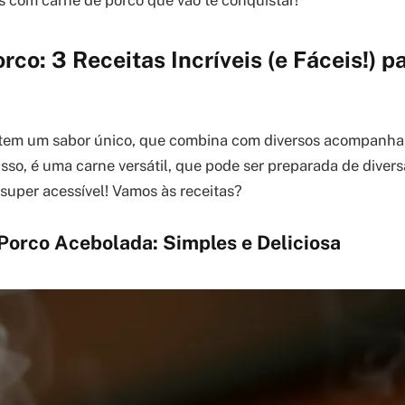
as com carne de porco que vão te conquistar!
rco: 3 Receitas Incríveis (e Fáceis!) p
 tem um sabor único, que combina com diversos acompanh
sso, é uma carne versátil, que pode ser preparada de divers
 super acessível! Vamos às receitas?
 Porco Acebolada: Simples e Deliciosa