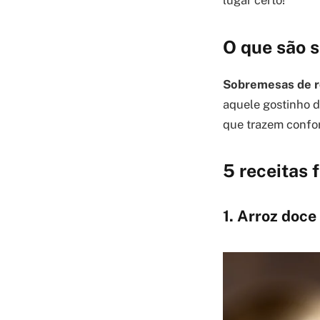
lugar certo!
O que são 
Sobremesas de r
aquele gostinho d
que trazem confor
5 receitas 
1. Arroz doc