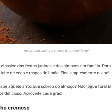
Arroz doce assim, cremoso, é puro conforto!
 clássico das festas juninas e dos almoços em família. Par
 leite de coco e raspas de limão. Fica simplesmente divino!
abe aquele arroz que sobrou do almoço? Não jogue fora! Ele
e delicioso. Aproveite cada grão!
ilho cremoso