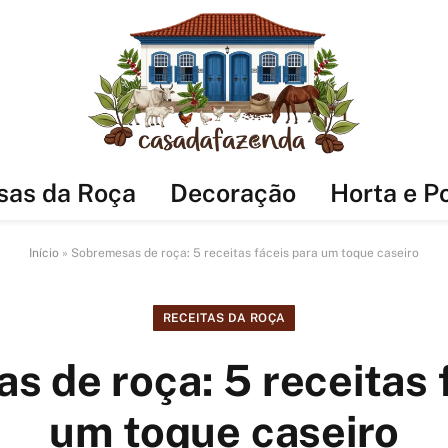
sas da Roça
Decoração
Horta e P
Início
»
Sobremesas de roça: 5 receitas fáceis para um toque caseiro
RECEITAS DA ROÇA
 de roça: 5 receitas 
um toque caseiro