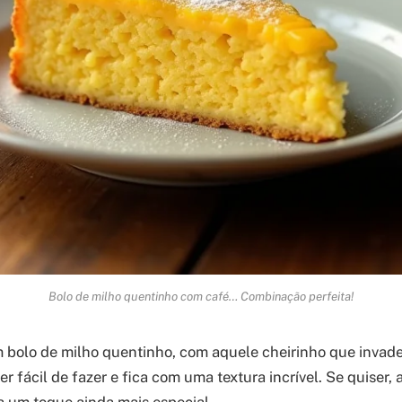
Bolo de milho quentinho com café… Combinação perfeita!
 bolo de milho quentinho, com aquele cheirinho que invade
er fácil de fazer e fica com uma textura incrível. Se quiser, 
a um toque ainda mais especial.