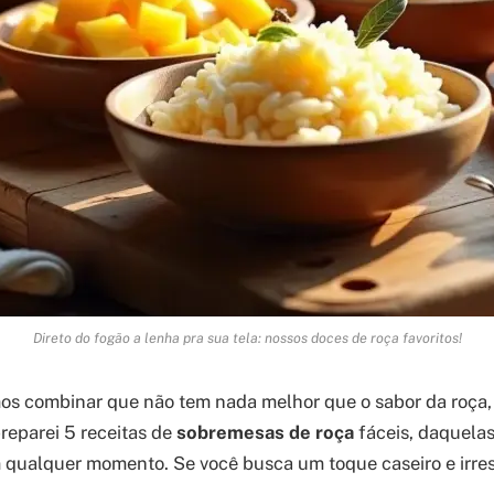
Direto do fogão a lenha pra sua tela: nossos doces de roça favoritos!
os combinar que não tem nada melhor que o sabor da roça
reparei 5 receitas de
sobremesas de roça
fáceis, daquela
qualquer momento. Se você busca um toque caseiro e irresi