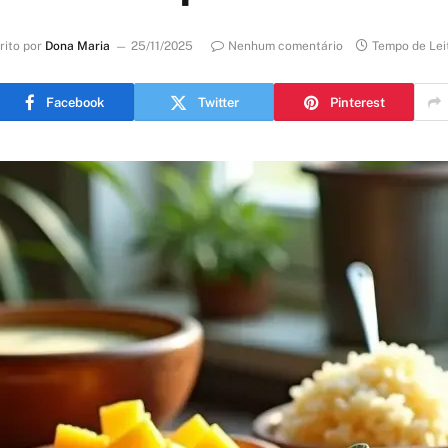
rito por
Dona Maria
25/11/2025
Nenhum comentário
Tempo de Lei
Facebook
Twitter
Pinterest