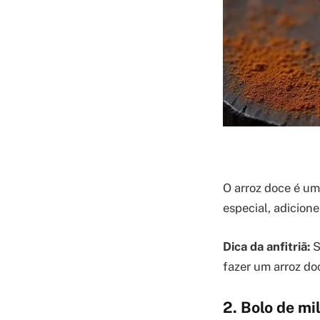
O arroz doce é um
especial, adicione
Dica da anfitriã:
S
fazer um arroz doc
2. Bolo de m