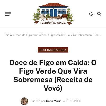
Início
»
Doce de Figo em Calda: O Figo Verde Que Vira Sobremesa (Receita de Vovó)
RECEITAS DA ROÇA
Doce de Figo em Calda: O
Figo Verde Que Vira
Sobremesa (Receita de
Vovó)
Escrito por
Dona Maria
31/10/2025