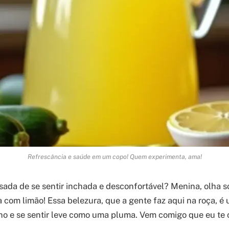
Refrescância e saúde em um copo! Quem experimenta, ama!
ada de se sentir inchada e desconfortável? Menina, olha s
 com limão! Essa belezura, que a gente faz aqui na roça, é
ho e se sentir leve como uma pluma. Vem comigo que eu te 