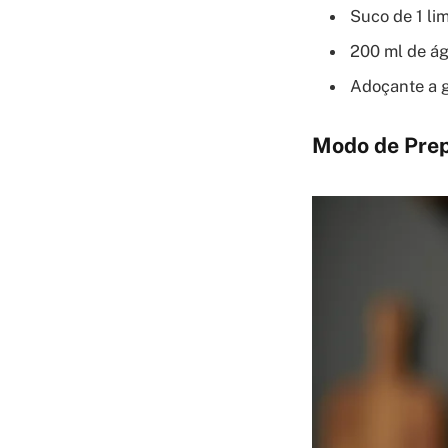
Suco de 1 li
200 ml de ág
Adoçante a g
Modo de Prep