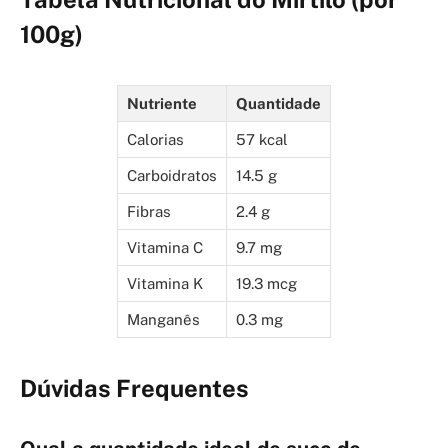
100g)
Nutriente
Quantidade
Calorias
57 kcal
Carboidratos
14.5 g
Fibras
2.4 g
Vitamina C
9.7 mg
Vitamina K
19.3 mcg
Manganês
0.3 mg
Dúvidas Frequentes