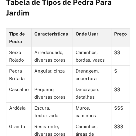
Tabela de Tipos de Pedra Para
Jardim
Tipo de
Características
Onde Usar
Preço
Pedra
Seixo
Arredondado,
Caminhos,
$$
Rolado
diversas cores
bordas, vasos
Pedra
Angular, cinza
Drenagem,
$
Britada
cobertura
Cascalho
Pequeno,
Decoração,
$$
diversas cores
detalhes
Ardósia
Escura,
Muros,
$$$
texturizada
caminhos
Granito
Resistente,
Caminhos,
$$$
diversas cores
áreas de