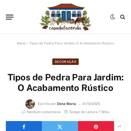
Início
»
Tipos de Pedra Para Jardim: O Acabamento Rústico
DECORAÇÃO
Tipos de Pedra Para Jardim:
O Acabamento Rústico
Escrito por
Dona Maria
31/10/2025
Nenhum comentário
Tempo de Leitura 7 Mins