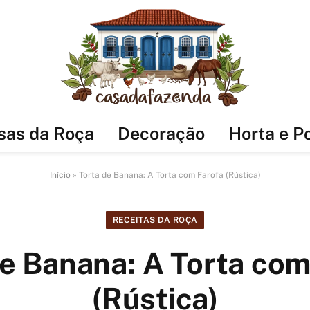
sas da Roça
Decoração
Horta e P
Início
»
Torta de Banana: A Torta com Farofa (Rústica)
RECEITAS DA ROÇA
de Banana: A Torta com
(Rústica)