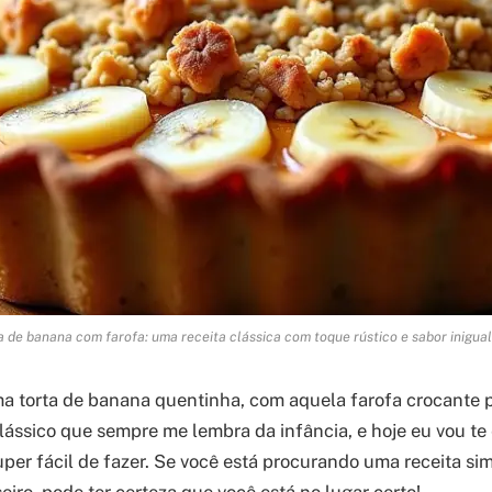
a de banana com farofa: uma receita clássica com toque rústico e sabor inigual
a torta de banana quentinha, com aquela farofa crocante 
ássico que sempre me lembra da infância, e hoje eu vou te
uper fácil de fazer. Se você está procurando uma receita sim