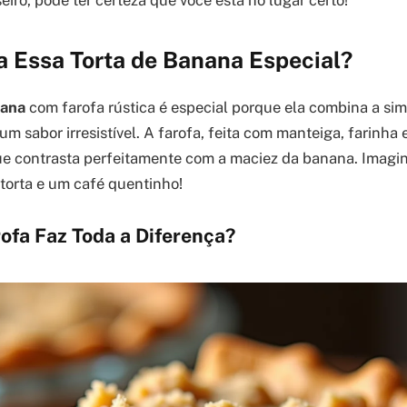
iro, pode ter certeza que você está no lugar certo!
a Essa Torta de Banana Especial?
nana
com farofa rústica é especial porque ela combina a sim
m sabor irresistível. A farofa, feita com manteiga, farinha
e contrasta perfeitamente com a maciez da banana. Imagina
torta e um café quentinho!
ofa Faz Toda a Diferença?