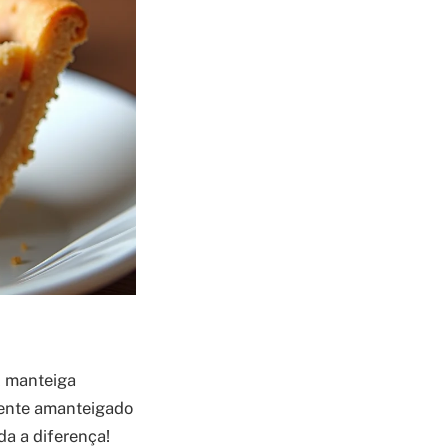
 A manteiga
mente amanteigado
a a diferença!