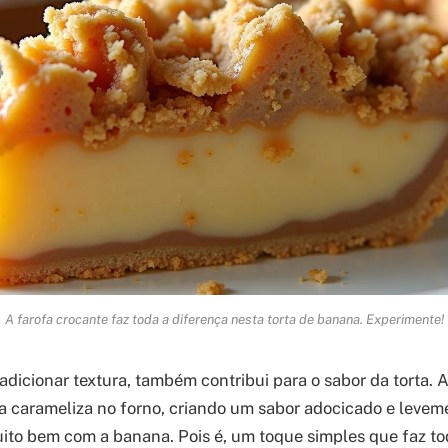
A farofa crocante faz toda a diferença nesta torta de banana. Experimente!
 adicionar textura, também contribui para o sabor da torta.
fa carameliza no forno, criando um sabor adocicado e leve
to bem com a banana. Pois é, um toque simples que faz tod