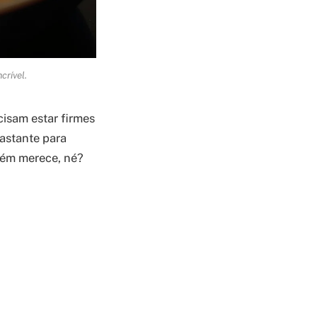
crível.
isam estar firmes
astante para
uém merece, né?