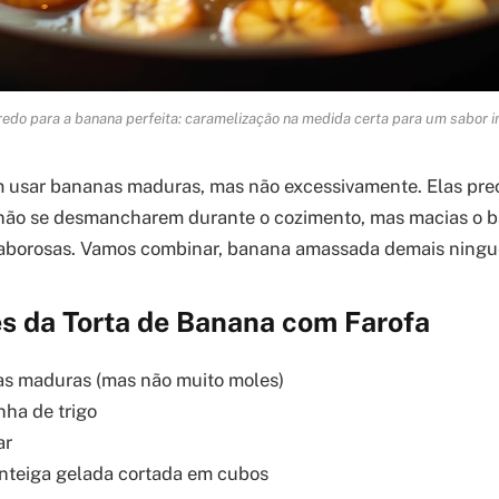
edo para a banana perfeita: caramelização na medida certa para um sabor in
 usar bananas maduras, mas não excessivamente. Elas prec
 não se desmancharem durante o cozimento, mas macias o b
saborosas. Vamos combinar, banana amassada demais ning
es da Torta de Banana com Farofa
as maduras (mas não muito moles)
inha de trigo
ar
anteiga gelada cortada em cubos