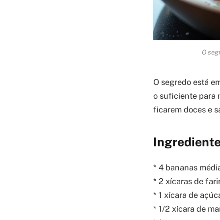
O segr
O segredo está em
o suficiente para
ficarem doces e 
Ingredient
* 4 bananas médi
* 2 xícaras de far
* 1 xícara de açúc
* 1/2 xícara de m