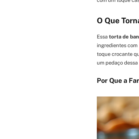
com um toque case
O Que Torn
Essa
torta de ba
ingredientes com u
toque crocante qu
um pedaço dessa 
Por Que a Far